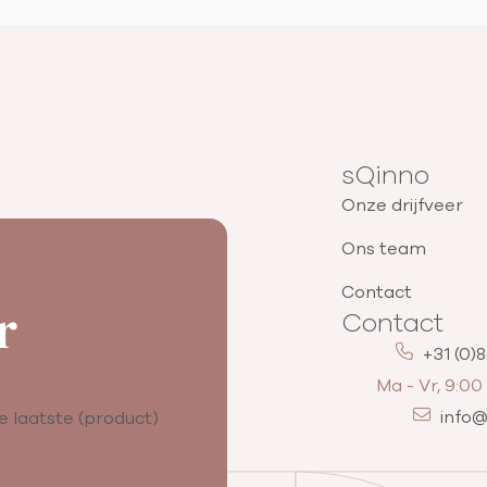
sQinno
Onze drijfveer
Ons team
Contact
r
Contact
+31 (0)
Ma - Vr, 9:00 
info
e laatste (product)