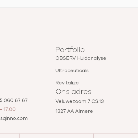
Portfolio
OBSERV Huidanalyse
Ultraceuticals
Revitalize
Ons adres
85 060 67 67
Veluwezoom 7 CS.13
- 17:00
1327 AA Almere
@sqinno.com