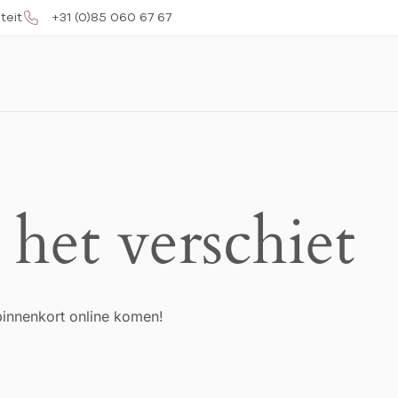
teit
+31 (0)85 060 67 67
 het verschiet
binnenkort online komen!