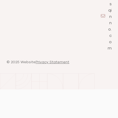
s
qi
n
n
o.
c
o
m
©️ 2025 Website
Privacy Statement