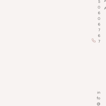
5
0
6
0
6
7
6
7
in
fo
@