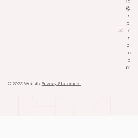
fo
@
s
qi
n
n
o.
c
o
m
©️ 2025 Website
Privacy Statement