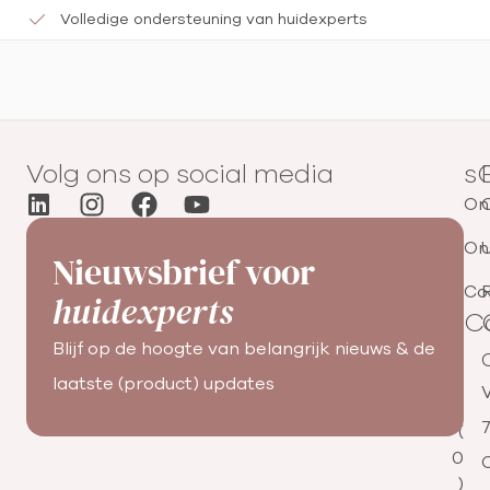
Volledige ondersteuning van huidexperts
Volg ons op social media
s
Onz
On
U
Nieuwsbrief voor
Co
R
huidexperts
C
Blijf op de hoogte van belangrijk nieuws & de
+
3
laatste (product) updates
1
(
0
C
)