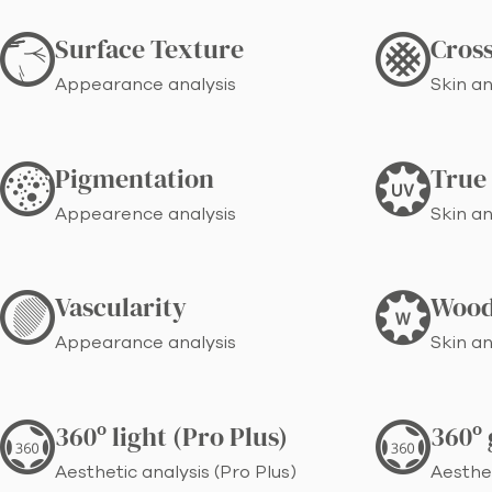
Surface Texture
Cross
Appearance analysis
Skin an
Pigmentation
True
Appearence analysis
Skin an
Vascularity
Wood
Appearance analysis
Skin an
360º light (Pro Plus)
360º 
Aesthetic analysis (Pro Plus)
Aesthet