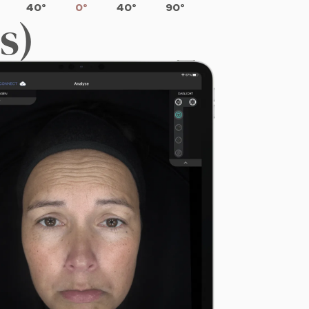
40°
0°
40°
90°
s)