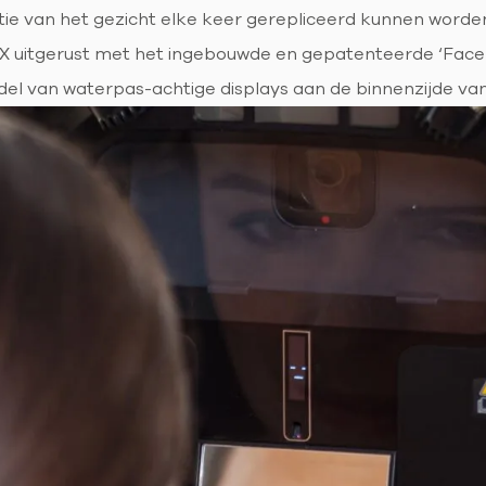
itie van het gezicht elke keer gerepliceerd kunnen word
X uitgerust met het ingebouwde en gepatenteerde ‘Face P
del van waterpas-achtige displays aan de binnenzijde van