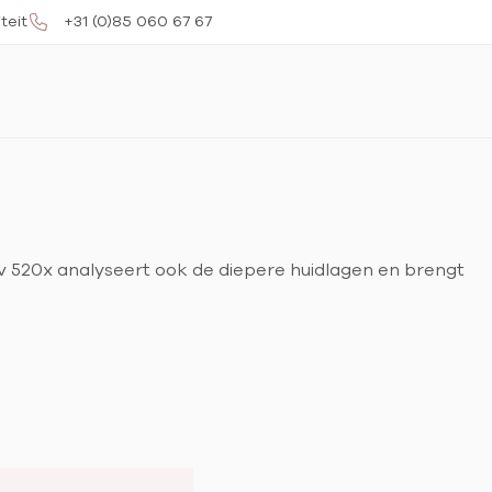
teit
+31 (0)85 060 67 67
rv 520x analyseert ook de diepere huidlagen en brengt