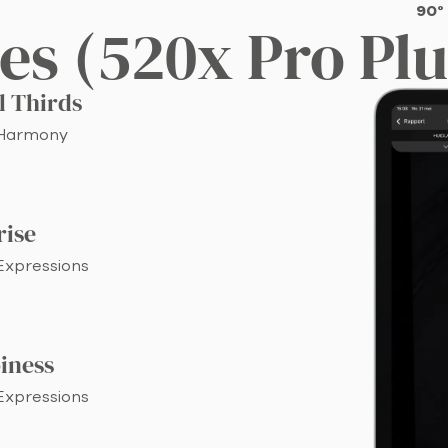
90°
es (520x Pro Plu
l Thirds
 Harmony
rise
 Expressions
iness
 Expressions